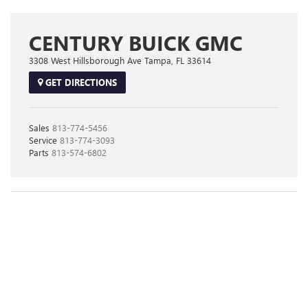
CENTURY BUICK GMC
3308 West Hillsborough Ave Tampa, FL 33614
GET DIRECTIONS
Sales
813-774-5456
Service
813-774-3093
Parts
813-574-6802