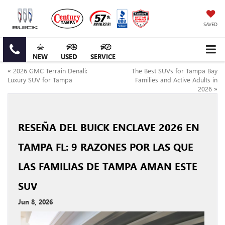
SAVED
NEW
USED
SERVICE
«
2026 GMC Terrain Denali:
The Best SUVs for Tampa Bay
Luxury SUV for Tampa
Families and Active Adults in
2026
»
RESEÑA DEL BUICK ENCLAVE 2026 EN
TAMPA FL: 9 RAZONES POR LAS QUE
LAS FAMILIAS DE TAMPA AMAN ESTE
SUV
Jun 8, 2026