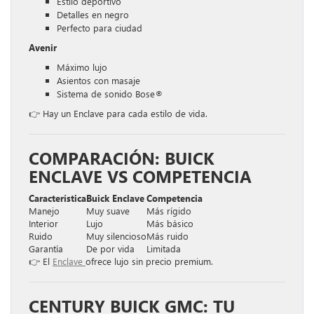
Estilo deportivo
Detalles en negro
Perfecto para ciudad
Avenir
Máximo lujo
Asientos con masaje
Sistema de sonido Bose®
👉 Hay un Enclave para cada estilo de vida.
COMPARACIÓN: BUICK
ENCLAVE VS COMPETENCIA
Característica
Buick Enclave
Competencia
Manejo
Muy suave
Más rígido
Interior
Lujo
Más básico
Ruido
Muy silencioso
Más ruido
Garantía
De por vida
Limitada
👉 El
Enclave
ofrece lujo sin precio premium.
CENTURY BUICK GMC: TU